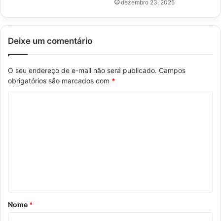
dezembro 23, 2025
Deixe um comentário
O seu endereço de e-mail não será publicado.
Campos
obrigatórios são marcados com
*
C
o
m
e
n
t
á
r
Nome
*
i