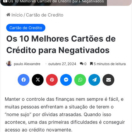
Os 10 Melhores Cartões de Crédito para Negativados
Início
/
Cartão de Credito
Cartão de Credito
Os 10 Melhores Cartões de
Crédito para Negativados
paulo Alexandre
outubro 27, 2024
0
5 minutos de leitura
Facebook
X
Pinterest
Messenger
WhatsApp
Telegram
Compartilhar via e-mail
Manter o controle das finanças nem sempre é fácil, e
muitas pessoas enfrentam a situação de terem o
“nome sujo” por dívidas atrasadas. Quando isso
acontece, uma das primeiras dificuldades é conseguir
acesso ao crédito novamente.