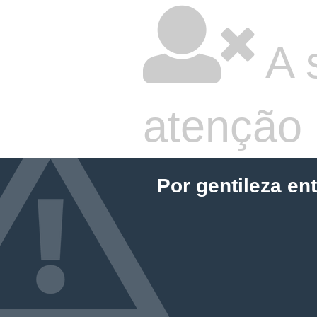
A 
atenção
Por gentileza en