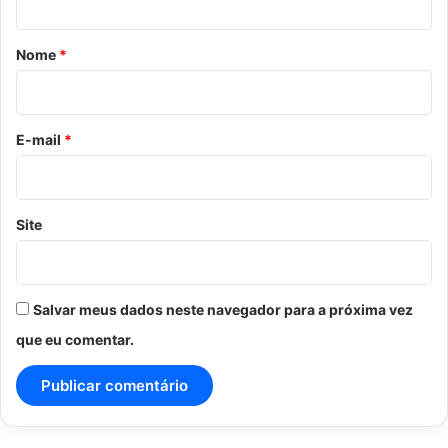
á
r
Nome
*
i
o
*
E-mail
*
Site
Salvar meus dados neste navegador para a próxima vez
que eu comentar.