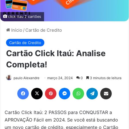
click itau 2 cartões
Início
/
Cartão de Credito
Cartão de Credito
Cartão Click Itaú: Analise
Completa!
paulo Alexandre
março 24, 2024
0
3 minutos de leitura
Facebook
X
Pinterest
Messenger
WhatsApp
Telegram
Compartilhar via e-mail
Cartão Click Itaú: 2 PASSOS para CONQUSTAR a
APROVAÇÃO Fácil em 2024. Se você está buscando
um novo cartão de crédito, especialmente o Cartão