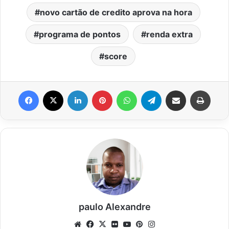
novo cartão de credito aprova na hora
programa de pontos
renda extra
score
Facebook
X
Linkedin
Pinterest
WhatsApp
Telegram
Compartilhar via e-mail
Impri
paulo Alexandre
Website
Facebook
X
Flickr
YouTube
Pinterest
Instagram