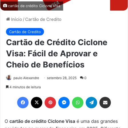
cartão de crédito Ciclone Visa
Início
/
Cartão de Credito
Cartão de Credito
Cartão de Crédito Ciclone
Visa: Fácil de Aprovar e
Cheio de Benefícios
paulo Alexandre
setembro 28, 2025
0
4 minutos de leitura
Facebook
X
Pinterest
Messenger
WhatsApp
Telegram
Compartilhar via e-mail
O
cartão de crédito Ciclone Visa
é uma das grandes