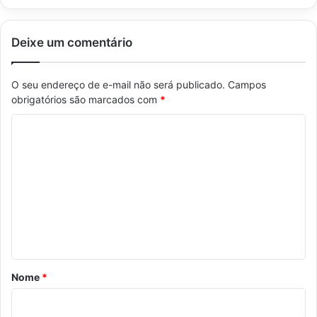
Deixe um comentário
O seu endereço de e-mail não será publicado.
Campos
obrigatórios são marcados com
*
C
o
m
e
n
t
á
r
Nome
*
i
o