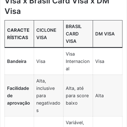
Visa x Brasil Card Visa x DM
Visa
BRASIL
CARACTE
CICLONE
CARD
DM VISA
RÍSTICAS
VISA
VISA
Visa
Bandeira
Visa
Internacion
Visa
al
Alta,
Facilidade
inclusive
Alta, até
de
para
para score
Alta
aprovação
negativado
baixo
s
Variável,