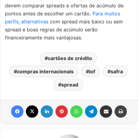
devem comparar spreads e ofertas de acúmulo de
pontos antes de escolher um cartão.
Para muitos
perfis, alternativas
com spread mais baixo ou sem
spread e boas regras de acúmulo serão
financeiramente mais vantajosas.
cartões de crédito
compras internacionais
iof
safra
spread
Facebook
X
Linkedin
Pinterest
WhatsApp
Telegram
Compartilhar via e-mail
Impri