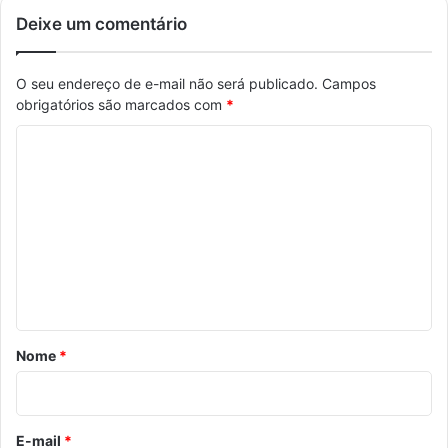
Deixe um comentário
O seu endereço de e-mail não será publicado.
Campos
obrigatórios são marcados com
*
C
o
m
e
n
t
á
r
Nome
*
i
o
*
E-mail
*