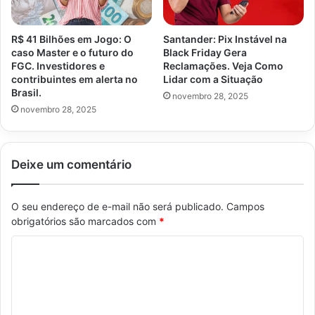
R$ 41 Bilhões em Jogo: O
Santander: Pix Instável na
caso Master e o futuro do
Black Friday Gera
FGC. Investidores e
Reclamações. Veja Como
contribuintes em alerta no
Lidar com a Situação
Brasil.
novembro 28, 2025
novembro 28, 2025
Deixe um comentário
O seu endereço de e-mail não será publicado.
Campos
obrigatórios são marcados com
*
C
o
m
e