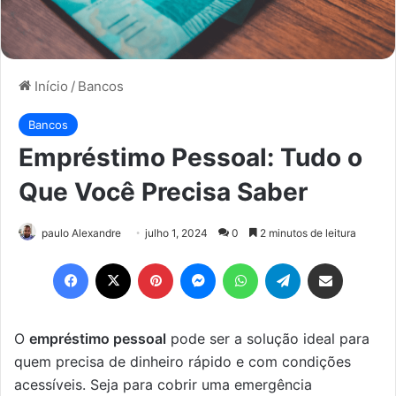
Início
/
Bancos
Bancos
Empréstimo Pessoal: Tudo o
Que Você Precisa Saber
paulo Alexandre
julho 1, 2024
0
2 minutos de leitura
Facebook
X
Pinterest
Messenger
WhatsApp
Telegram
Compartilhar via e-mail
O
empréstimo pessoal
pode ser a solução ideal para
quem precisa de dinheiro rápido e com condições
acessíveis. Seja para cobrir uma emergência