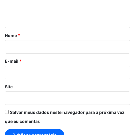
n
t
á
r
Nome
*
i
o
*
E-mail
*
Site
Salvar meus dados neste navegador para a próxima vez
que eu comentar.