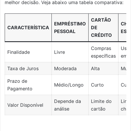
melhor decisão. Veja abaixo uma tabela comparativa:
CARTÃO
EMPRÉSTIMO
CHE
CARACTERÍSTICA
DE
PESSOAL
ESP
CRÉDITO
Compras
Uso
Finalidade
Livre
específicas
emer
Taxa de Juros
Moderada
Alta
Muit
Prazo de
Médio/Longo
Curto
Curt
Pagamento
Depende da
Limite do
Limi
Valor Disponível
análise
cartão
che