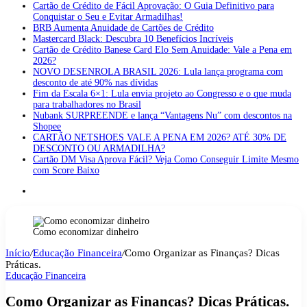
Cartão de Crédito de Fácil Aprovação: O Guia Definitivo para
Conquistar o Seu e Evitar Armadilhas!
BRB Aumenta Anuidade de Cartões de Crédito
Mastercard Black: Descubra 10 Benefícios Incríveis
Cartão de Crédito Banese Card Elo Sem Anuidade: Vale a Pena em
2026?
NOVO DESENROLA BRASIL 2026: Lula lança programa com
desconto de até 90% nas dívidas
Fim da Escala 6×1: Lula envia projeto ao Congresso e o que muda
para trabalhadores no Brasil
Nubank SURPREENDE e lança “Vantagens Nu” com descontos na
Shopee
CARTÃO NETSHOES VALE A PENA EM 2026? ATÉ 30% DE
DESCONTO OU ARMADILHA?
Cartão DM Visa Aprova Fácil? Veja Como Conseguir Limite Mesmo
com Score Baixo
Switch
skin
Como economizar dinheiro
Início
/
Educação Financeira
/
Como Organizar as Finanças? Dicas
Práticas.
Educação Financeira
Como Organizar as Finanças? Dicas Práticas.