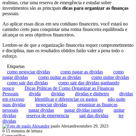
realistas, criar uma reserva de emergência e estudar sobre
investimentos são as principais
dicas para organizar as finanças
pessoais.
Ao aplicar essas dicas em seu cotidiano financeiro, você estará no
caminho certo para conquistar uma rotina financeira equilibrada e
alcançar os seus objetivos financeiros.
Lembre-se de que a organização financeira requer comprometimento
e disciplina, mas os resultados obtidos farão valer a pena todo o
esforço.
Etiquetas
como negociar dividas
como pagar as dividas
como
pagar dívidas
como quitar as dividas
como quitar dividas
como sair das dividas
como sair das dividas ganhando
pouco
Dicas Práticas de Como Organizar as Finanças
Pessoais
divida
dividas
dividas e dinheiro
dividas
em excesso
Identificar e diferenciar os gastos
não quite
suas dividas
negociar dividas
organizar as finanças
pessoais
pagar dividas
pagar dividas rapido
quitar
dividas
reserva de emergencia
sair das dividas
ter
dividas
paulo Alexandre
outubro 29, 2023
0
15 minutos de leitura
Compartilhar