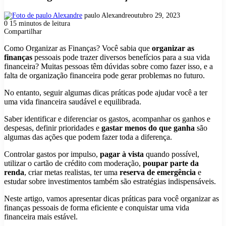
paulo Alexandre
outubro 29, 2023
0
15 minutos de leitura
Compartilhar
Facebook
X
Pinterest
Messenger
Messenger
WhatsApp
Telegram
Compartilhar
via
Como Organizar as Finanças? Você sabia que
organizar as
e-
finanças
pessoais pode trazer diversos benefícios para a sua vida
mail
financeira? Muitas pessoas têm dúvidas sobre como fazer isso, e a
falta de organização financeira pode gerar problemas no futuro.
No entanto, seguir algumas dicas práticas pode ajudar você a ter
uma vida financeira saudável e equilibrada.
Saber identificar e diferenciar os gastos, acompanhar os ganhos e
despesas, definir prioridades e
gastar menos do que ganha
são
algumas das ações que podem fazer toda a diferença.
Controlar gastos por impulso,
pagar à vista
quando possível,
utilizar o cartão de crédito com moderação,
poupar parte da
renda
, criar metas realistas, ter uma
reserva de emergência
e
estudar sobre investimentos também são estratégias indispensáveis.
Neste artigo, vamos apresentar dicas práticas para você organizar as
finanças pessoais de forma eficiente e conquistar uma vida
financeira mais estável.