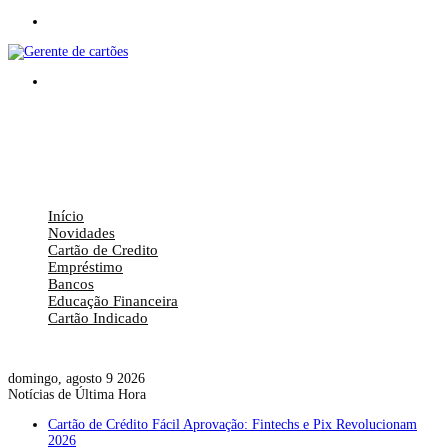
Menu
Procurar
por
Início
Novidades
Cartão de Credito
Empréstimo
Bancos
Educação Financeira
Cartão Indicado
Procurar
por
domingo, agosto 9 2026
Notícias de Última Hora
Cartão de Crédito Fácil Aprovação: Fintechs e Pix Revolucionam
2026