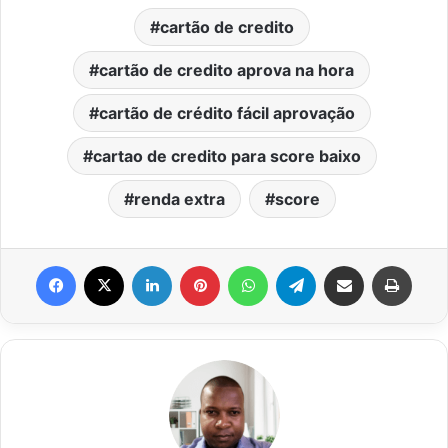
cartão de credito
cartão de credito aprova na hora
cartão de crédito fácil aprovação
cartao de credito para score baixo
renda extra
score
Facebook
X
Linkedin
Pinterest
WhatsApp
Telegram
Compartilhar via e-mail
Impri