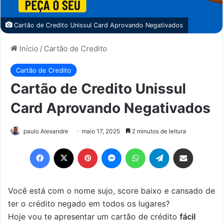
Cartão de Credito Unissul Card Aprovando Negativados
Início
/
Cartão de Credito
Cartão de Credito
Cartão de Credito Unissul
Card Aprovando Negativados
paulo Alexandre
maio 17, 2025
2 minutos de leitura
Facebook
X
Pinterest
Messenger
WhatsApp
Telegram
Compartilhar via e-mail
Você está com o nome sujo, score baixo e cansado de
ter o crédito negado em todos os lugares?
Hoje vou te apresentar um cartão de crédito
fácil